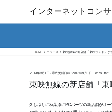
コ
ナ
ン
ビ
インターネットコンサ
テ
ゲ
ン
ー
ツ
シ
へ
ョ
ス
ン
キ
に
ッ
移
HOME
ニュース
東映無線の新店舗「東映ランド」が
プ
動
2013年9月1日
/ 最終更新日時 :
2013年9月1日
consultant
東映無線の新店舗「東
久しぶりに秋葉原にPCパーツの新店舗がオ