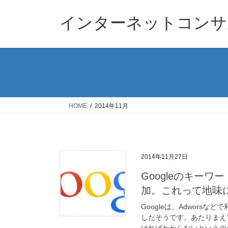
コ
ナ
ン
ビ
インターネットコンサ
テ
ゲ
ン
ー
ツ
シ
へ
ョ
ス
ン
キ
に
ッ
移
HOME
2014年11月
プ
動
2014年11月27日
Googleのキー
加。これって地味
Googleは、Adwor
したそうです。あたりまえ
ければわからないというの