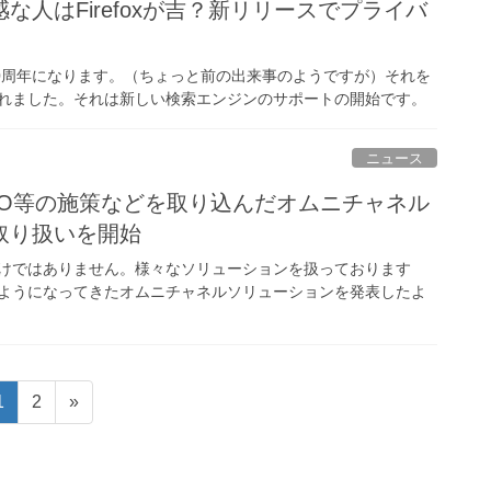
な人はFirefoxが吉？新リリースでプライバ
れて10周年になります。（ちょっと前の出来事のようですが）それを
れました。それは新しい検索エンジンのサポートの開始です。
ニュース
2O等の施策などを取り込んだオムニチャネル
取り扱いを開始
けではありません。様々なソリューションを扱っております
ようになってきたオムニチャネルソリューションを発表したよ
固
固
1
2
»
定
定
ペ
ペ
ー
ー