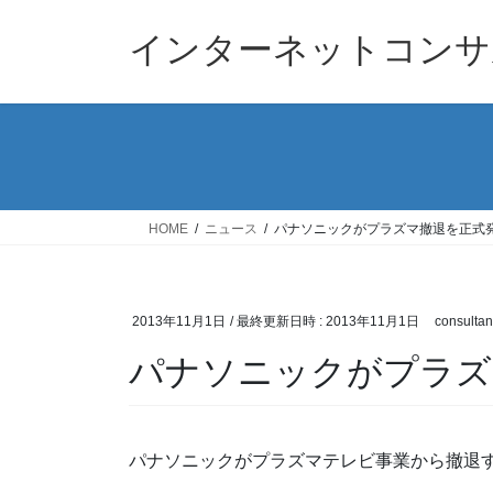
コ
ナ
ン
ビ
インターネットコンサ
テ
ゲ
ン
ー
ツ
シ
へ
ョ
ス
ン
キ
に
ッ
移
HOME
ニュース
パナソニックがプラズマ撤退を正式
プ
動
2013年11月1日
/ 最終更新日時 :
2013年11月1日
consultan
パナソニックがプラズ
パナソニックがプラズマテレビ事業から撤退