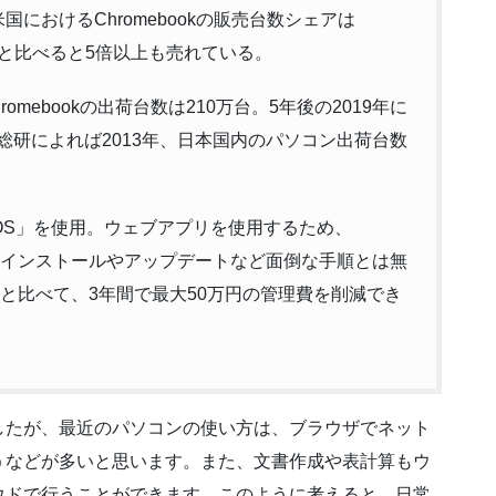
国におけるChromebookの販売台数シェアは
.8％と比べると5倍以上も売れている。
omebookの出荷台数は210万台。5年後の2019年に
M総研によれば2013年、日本国内のパソコン出荷台数
me OS」を使用。ウェブアプリを使用するため、
アのインストールやアップデートなど面倒な手順とは無
ンと比べて、3年間で最大50万円の管理費を削減でき
したが、最近のパソコンの使い方は、ブラウザでネット
うなどが多いと思います。また、文書作成や表計算もウ
ウドで行うことができます。このように考えると、日常