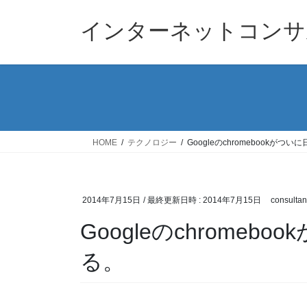
コ
ナ
ン
ビ
インターネットコンサ
テ
ゲ
ン
ー
ツ
シ
へ
ョ
ス
ン
キ
に
ッ
移
HOME
テクノロジー
Googleのchromebookが
プ
動
2014年7月15日
/ 最終更新日時 :
2014年7月15日
consultan
Googleのchrome
る。