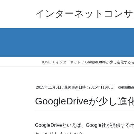
コ
ナ
ン
ビ
インターネットコンサ
テ
ゲ
ン
ー
ツ
シ
へ
ョ
ス
ン
キ
に
ッ
移
HOME
インターネット
GoogleDriveが少し進化す
プ
動
2015年11月6日
/ 最終更新日時 :
2015年11月6日
consultan
GoogleDriveが少
GoogleDriveといえば、Google社が