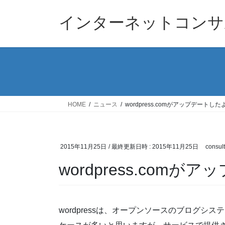
コ
ナ
ン
ビ
インターネットコンサ
テ
ゲ
ン
ー
ツ
シ
へ
ョ
ス
ン
キ
に
ッ
移
HOME
ニュース
wordpress.comがアップデートし
プ
動
2015年11月25日
/ 最終更新日時 :
2015年11月25日
consult
wordpress.com
wordpressは、オープンソースのブログシ