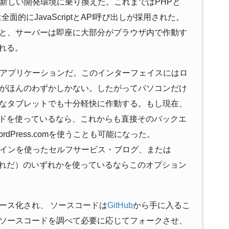
ったく新しい開発環境に乗り換えた。これまではPHPと
面的にJavaScriptとAPI呼び出しが採用された。
と、サーバーは即座に大部分がブラウザ内で作動す
くれる。
ページ・アプリケーションだ。このインターフェイスにはロ
がほんのわずかしかない。したがってパソコンだけ
なタブレットでも十分軽快に作動する。もし現在、
クエンドを使っているなら、これからも直接そのバックエ
Press.comを使うことも可能になった。
・プラグインを使ったセルフサービス・ブログ、または
unchはこれだ）のいずれかを使っているならこのオプション
ース化され、 ソースコードは
GitHub
から手に入るこ
ソースコードを調べて必要に応じてフォークさせ、