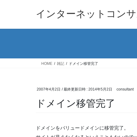
コ
ナ
ン
ビ
インターネットコンサ
テ
ゲ
ン
ー
ツ
シ
へ
ョ
ス
ン
キ
に
ッ
移
HOME
雑記
ドメイン移管完了
プ
動
2007年4月2日
/ 最終更新日時 :
2014年5月2日
consultant
ドメイン移管完了
ドメインをバリュードメインに移管完了。