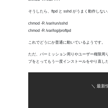
そうしたら、ftpd と sshd がうまく動作しな
chmod -R /var/run/sshd
chmod -R /var/log/proftpd
これでどうにか普通に動いているようです。
ただ、パーミッション周りやユーザー権限周
プをとってもう一度インストールをやり直し
＼ 最新