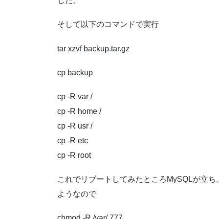
した。
そして以下のコマンドで実行
tar xzvf backup.tar.gz
cp backup
cp -R var /
cp -R home /
cp -R usr /
cp -R etc
cp -R root
これでリブートしてみたところMySQLが立
ようなので
chmod -R /var/ 777