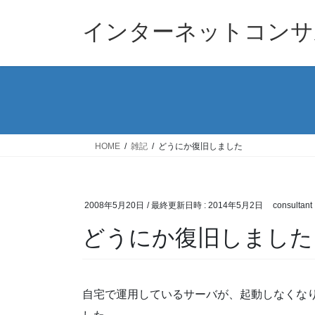
コ
ナ
ン
ビ
インターネットコンサ
テ
ゲ
ン
ー
ツ
シ
へ
ョ
ス
ン
キ
に
ッ
移
HOME
雑記
どうにか復旧しました
プ
動
2008年5月20日
/ 最終更新日時 :
2014年5月2日
consultant
どうにか復旧しました
自宅で運用しているサーバが、起動しなくなり