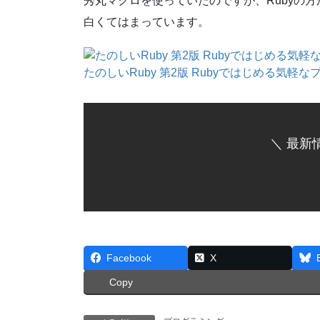
秀丸マクロを使っていたのですが、Rubyの方
白くてはまっています。
たのしいRuby 第2版 Rubyではじめる気軽な
＼ 最新
Facebook
X
Copy