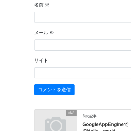
名前
※
メール
※
サイト
雑記
前の記事
GoogleAppEngineで
のHello world