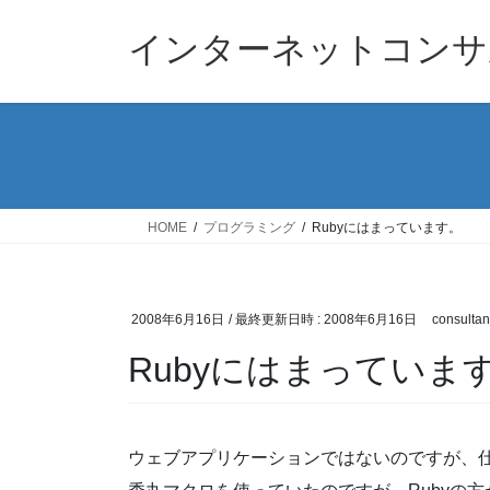
コ
ナ
ン
ビ
インターネットコンサ
テ
ゲ
ン
ー
ツ
シ
へ
ョ
ス
ン
キ
に
ッ
移
HOME
プログラミング
Rubyにはまっています。
プ
動
2008年6月16日
/ 最終更新日時 :
2008年6月16日
consultan
Rubyにはまっていま
ウェブアプリケーションではないのですが、