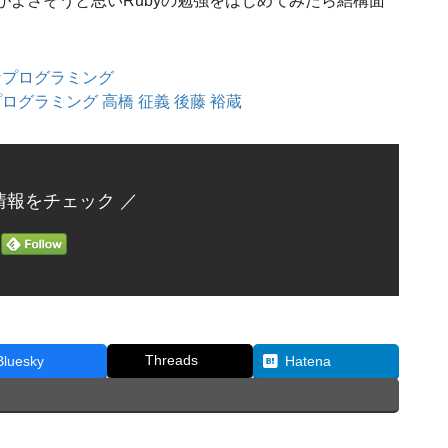
がよさそうと思いRubyの勉強をはじめてみたら結構面
プログラミング 高橋 征義 後藤 裕蔵
情報をチェック ／
Threads
Bluesky
Hatena