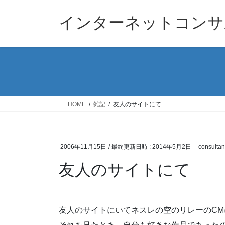
コ
ナ
ン
ビ
インターネットコンサ
テ
ゲ
ン
ー
ツ
シ
へ
ョ
ス
ン
キ
に
ッ
移
HOME
雑記
友人のサイトにて
プ
動
2006年11月15日
/ 最終更新日時 :
2014年5月2日
consultan
友人のサイトにて
友人のサイトにいてネスレの空のリレーのC