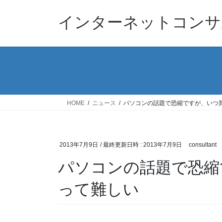
コ
ナ
ン
ビ
インターネットコンサ
テ
ゲ
ン
ー
ツ
シ
へ
ョ
ス
ン
キ
に
ッ
移
HOME
ニュース
パソコンの話題で恐縮ですが、いつ
プ
動
2013年7月9日
/ 最終更新日時 :
2013年7月9日
consultant
パソコンの話題で恐縮
って難しい