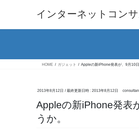
コ
ナ
ン
ビ
インターネットコンサ
テ
ゲ
ン
ー
ツ
シ
へ
ョ
ス
ン
キ
に
ッ
移
HOME
ガジェット
Appleの新iPhone発表が、9月
プ
動
2013年8月12日
/ 最終更新日時 :
2013年8月12日
consultan
Appleの新iPhone
うか。