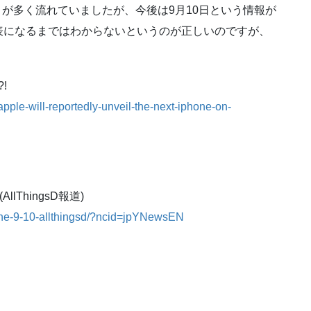
わさが多く流れていましたが、今後は9月10日という情報が
表になるまではわからないというのが正しいのですが、
!
pple-will-reportedly-unveil-the-next-iphone-on-
lThingsD報道)
one-9-10-allthingsd/?ncid=jpYNewsEN