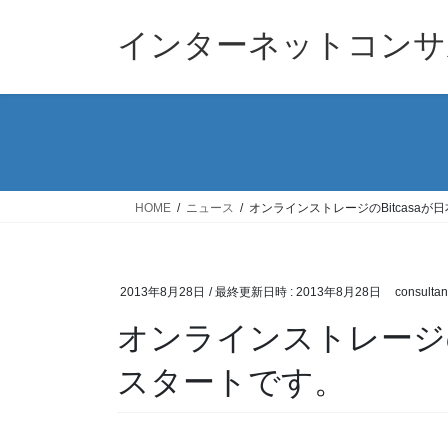
コ
ナ
ン
ビ
インターネットコンサ
テ
ゲ
ン
ー
ツ
シ
へ
ョ
ス
ン
キ
に
ッ
移
HOME
ニュース
オンラインストレージのBitcasa
プ
動
2013年8月28日
/ 最終更新日時 :
2013年8月28日
consultan
オンラインストレージの
スタートです。