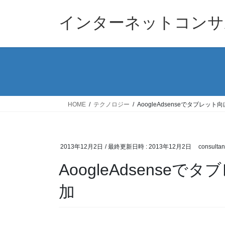
コ
ナ
ン
ビ
インターネットコンサ
テ
ゲ
ン
ー
ツ
シ
へ
ョ
ス
ン
キ
に
ッ
移
HOME
テクノロジー
AoogleAdsenseでタブレッ
プ
動
2013年12月2日
/ 最終更新日時 :
2013年12月2日
consultan
AoogleAdsens
加