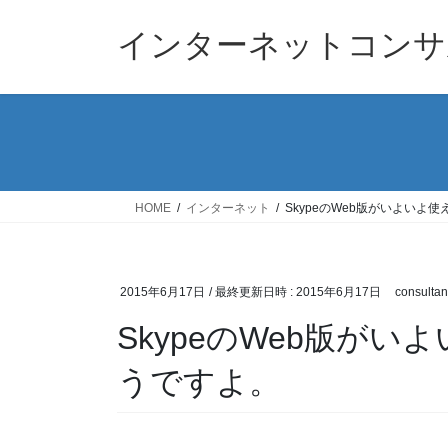
コ
ナ
ン
ビ
インターネットコンサ
テ
ゲ
ン
ー
ツ
シ
へ
ョ
ス
ン
キ
に
ッ
移
HOME
インターネット
SkypeのWeb版がいよいよ
プ
動
2015年6月17日
/ 最終更新日時 :
2015年6月17日
consultan
SkypeのWeb版が
うですよ。