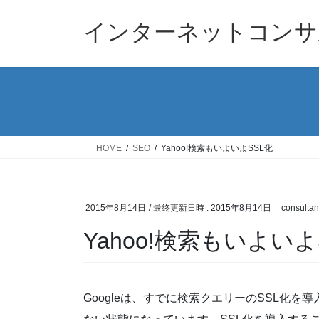
コ
ナ
ン
ビ
インターネットコンサ
テ
ゲ
ン
ー
ツ
シ
へ
ョ
ス
ン
キ
に
ッ
移
HOME
SEO
Yahoo!検索もいよいよSSL化
プ
動
2015年8月14日
/ 最終更新日時 :
2015年8月14日
consultan
Yahoo!検索もいよいよ
Googleは、すでに検索クエリーのSSL化を