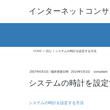
コ
ナ
ン
ビ
インターネットコンサ
テ
ゲ
ン
ー
ツ
シ
へ
ョ
ス
ン
キ
に
ッ
移
HOME
雑記
システムの時計を設定する方法
プ
動
2007年6月2日
/ 最終更新日時 :
2014年5月2日
consultant
システムの時計を設定
システムの時計を設定する方法