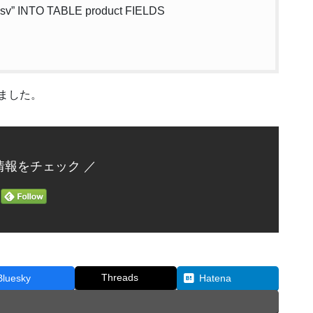
csv” INTO TABLE product FIELDS
れました。
情報をチェック ／
Threads
Bluesky
Hatena