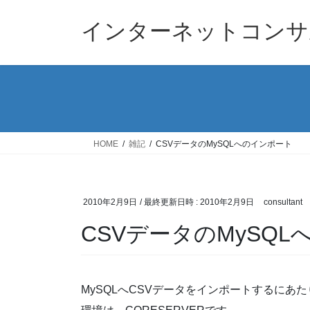
コ
ナ
ン
ビ
インターネットコンサ
テ
ゲ
ン
ー
ツ
シ
へ
ョ
ス
ン
キ
に
ッ
移
HOME
雑記
CSVデータのMySQLへのインポート
プ
動
2010年2月9日
/ 最終更新日時 :
2010年2月9日
consultant
CSVデータのMySQ
MySQLへCSVデータをインポートするにあ