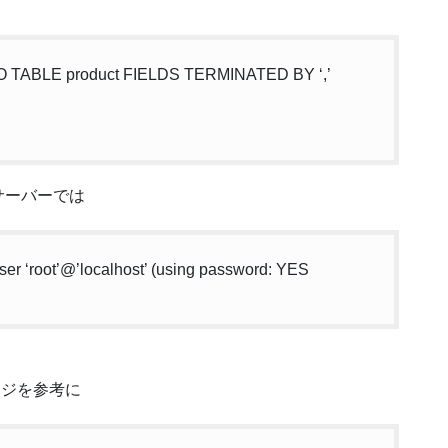
NTO TABLE product FIELDS TERMINATED BY ‘,’
サーバーでは
er ‘root’@’localhost’ (using password: YES
ジを参考に