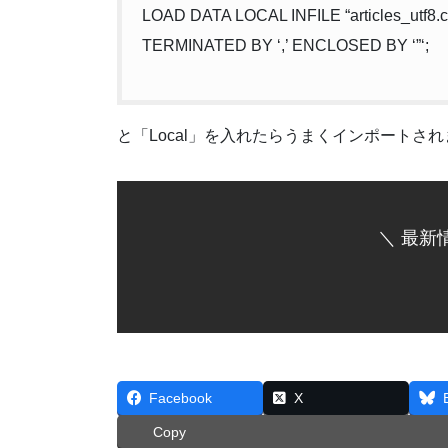
LOAD DATA LOCAL INFILE “articles_utf8.
TERMINATED BY ‘,’ ENCLOSED BY ‘”‘;
と「Local」を入れたらうまくインポートさ
＼ 最新
Facebook
X
Copy