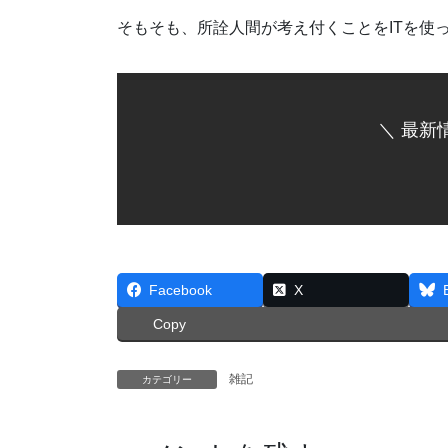
そもそも、所詮人間が考え付くことをITを使
＼ 最新
Facebook
X
Copy
雑記
カテゴリー