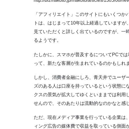
http://bizmakoto.jp/makoto/articles/1305/08/n
「アフィリエイト」このサイトにもいくつか
トは、はじまって10年以上経過していますが
見ていただくと詳しく出ているのですが、一
るようです。
たしかに、スマホが普及するについてPCで
って、新たな客層が生まれているのかもしれ
しかし、消費者金融にしろ、青天井でユーザ
ズのある人は口座を持っているという状態に
クスの景気が拡大してゆくといままでは利用
せんので、そのあたりは流動的なのかなと感
ただ、現在メディア事業を行っている企業は
ィング広告の媒体費で収益を取っている側面