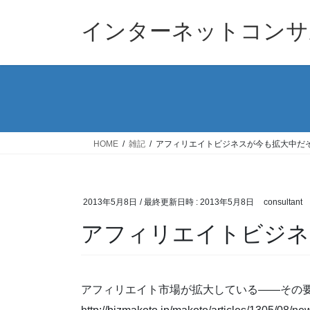
コ
ナ
ン
ビ
インターネットコンサ
テ
ゲ
ン
ー
ツ
シ
へ
ョ
ス
ン
キ
に
ッ
移
HOME
雑記
アフィリエイトビジネスが今も拡大中だ
プ
動
2013年5月8日
/ 最終更新日時 :
2013年5月8日
consultant
アフィリエイトビジネ
アフィリエイト市場が拡大している――その