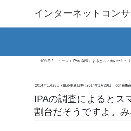
コ
ナ
ン
ビ
インターネットコンサ
テ
ゲ
ン
ー
ツ
シ
へ
ョ
ス
ン
キ
に
ッ
移
HOME
ニュース
IPAの調査によるとスマホのセキュ
プ
動
2014年1月28日
/ 最終更新日時 :
2014年1月28日
consultan
IPAの調査によると
割台だそうですよ。み