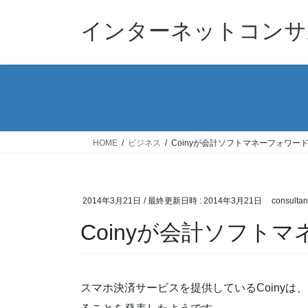
コ
ナ
ン
ビ
インターネットコンサ
テ
ゲ
ン
ー
ツ
シ
へ
ョ
ス
ン
キ
に
ッ
移
HOME
ビジネス
Coinyが会計ソフトマネーフォワー
プ
動
2014年3月21日
/ 最終更新日時 :
2014年3月21日
consultan
Coinyが会計ソフト
スマホ決済サービスを提供しているCoiny