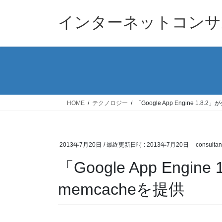
コ
ナ
ン
ビ
インターネットコンサ
テ
ゲ
ン
ー
ツ
シ
へ
ョ
ス
ン
キ
に
ッ
移
HOME
テクノロジー
「Google App Engine 1.8
プ
動
2013年7月20日
/ 最終更新日時 :
2013年7月20日
consultan
「Google App Engi
memcacheを提供